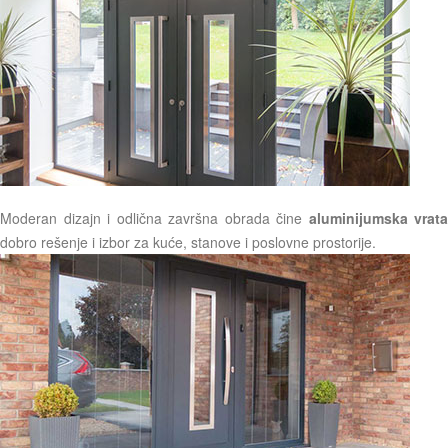
Moderan dizajn i odlična završna obrada čine
aluminijumska vrata
dobro rešenje i izbor za kuće, stanove i poslovne prostorije.