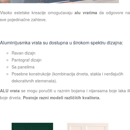
Visoko estetske kreacije omogućavaju
alu vratima
da odgovore na
sve pojedinačne zahteve.
Aluminijusmka vrata su dostupna u širokom spektru dizajna:
Ravan dizajn
Pantograf dizajn
Sa panelima
Posebne konstrukcije (kombinacija drveta, stakla i nerđajućih
dekorativnih elemenata).
ALU vrata
se mogu poručiti u raznim bojama i nijansama boje laka ili
boje drveta.
Postoje razni modeli različitih kvaliteta.