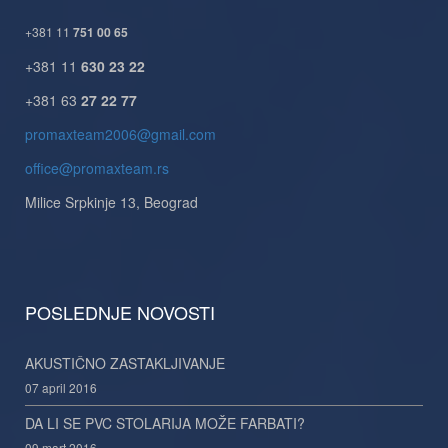
+381 11
751 00 65
+381 11
630 23 22
+381 63
27 22 77
promaxteam2006@gmail.com
office@promaxteam.rs
Milice Srpkinje 13, Beograd
POSLEDNJE NOVOSTI
AKUSTIČNO ZASTAKLJIVANJE
07 april 2016
DA LI SE PVC STOLARIJA MOŽE FARBATI?
09 mart 2016