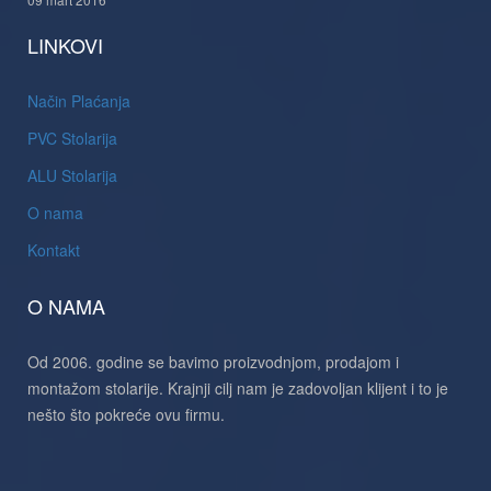
LINKOVI
Način Plaćanja
PVC Stolarija
ALU Stolarija
O nama
Kontakt
O NAMA
Od 2006. godine se bavimo proizvodnjom, prodajom i
montažom stolarije. Krajnji cilj nam je zadovoljan klijent i to je
nešto što pokreće ovu firmu.